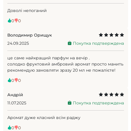
Доволі непоганий
0
0
Володимир Орищук
24.09.2025
Покупка подтверждена
це саме найкращий парфум на вечір .
солодко фруктовий амбровий аромат просто манить
рекомендую замовляти зразу 20 мл не пожалієте!
0
0
Андрій
11.07.2025
Покупка подтверждена
Аромат дуже класний всім раджу
0
0