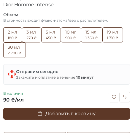
Dior Homme Intense
Объем
В стоимость входит флакон-атомайзер с распылителем.
2 мл
3 мл
5 мл
10 мл
15 мл
19 мл
180 ₴
270 ₴
450 ₴
900 ₴
1 350 ₴
1 710 ₴
30 мл
2 700 ₴
Отправим сегодня
Закажите и оплатите в течение
10 минут
В наличии
90 ₴/мл
Добавить в корзину