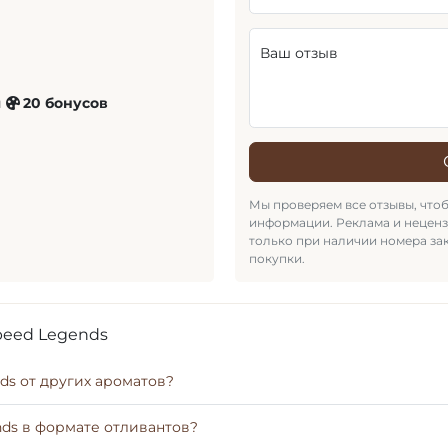
Ваш отзыв
и
20 бонусов
Мы проверяем все отзывы, что
информации. Реклама и нецен
только при наличии номера за
покупки.
Speed Legends
nds от других ароматов?
ends в формате отливантов?