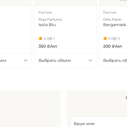
Распив
Распив
Roja Parfums
Orto Parisi
Isola Blu
Bergamask
4.0
1
5.0
3
350 ₴/мл
200 ₴/мл
ъем
Выбрать объем
Выбрать о
Ваше имя