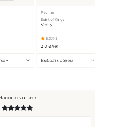
Распив
Spirit of Kings
Verity
5.0
3
210 ₴/мл
бъем
Выбрать объем
Написать отзыв