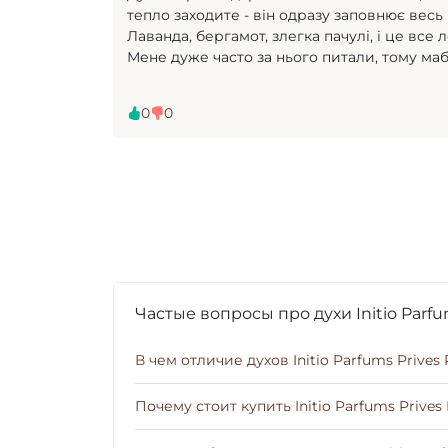
тепло заходите - він одразу заповнює весь 
Лаванда, бергамот, злегка пачулі, і це все 
Мене дуже часто за нього питали, тому ма
0
0
Частые вопросы про духи Initio Parfu
В чем отличие духов Initio Parfums Prives
Почему стоит купить Initio Parfums Prive