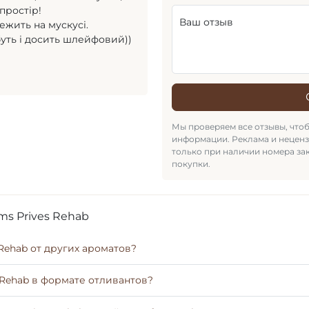
простір!
Ваш отзыв
лежить на мускусі.
буть і досить шлейфовий))
Мы проверяем все отзывы, что
информации. Реклама и нецен
только при наличии номера за
покупки.
ms Prives Rehab
 Rehab от других ароматов?
s Rehab в формате отливантов?