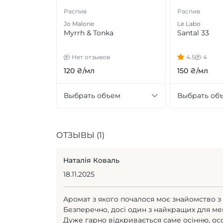
Распив
Распив
Jo Malone
Le Labo
Myrrh & Tonka
Santal 33
Нет отзывов
4.5
4
120 ₴/мл
150 ₴/мл
Выбрать объем
Выбрать об
ОТЗЫВЫ (1)
Наталія Коваль
18.11.2025
Аромат з якого почалося моє знайомство з 
Безперечно, досі один з найкращих для ме
Дуже гарно відкривається саме осінню, осо