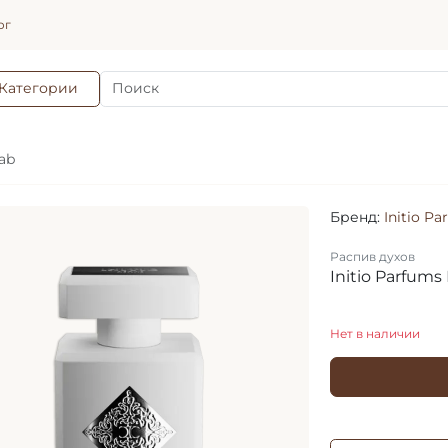
ог
Категории
hab
Бренд:
Initio Pa
Распив духов
Initio Parfums
Нет в наличии