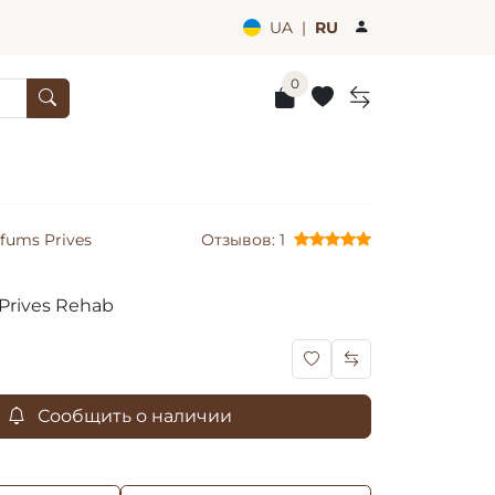
UA
|
RU
0
rfums Prives
Отзывов: 1
 Prives Rehab
Сообщить о наличии