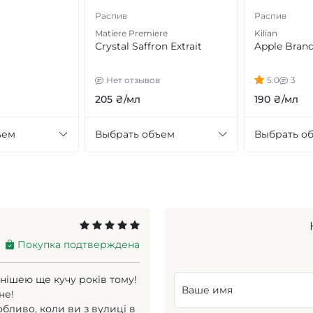
Распив
Распив
Matiere Premiere
Kilian
Crystal Saffron Extrait
Apple Brand
Нет отзывов
5.0
3
205 ₴/мл
190 ₴/мл
ъем
Выбрать объем
Выбрать о
Покупка подтверждена
нішею ще кучу років тому!
Ваше имя
не!
бливо, коли ви з вулиці в