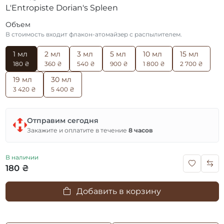
L'Entropiste Dorian's Spleen
Объем
В стоимость входит флакон-атомайзер с распылителем.
1 мл
2 мл
3 мл
5 мл
10 мл
15 мл
180 ₴
360 ₴
540 ₴
900 ₴
1 800 ₴
2 700 ₴
19 мл
30 мл
3 420 ₴
5 400 ₴
Отправим сегодня
Закажите и оплатите в течение
8 часов
В наличии
180 ₴
Добавить в корзину