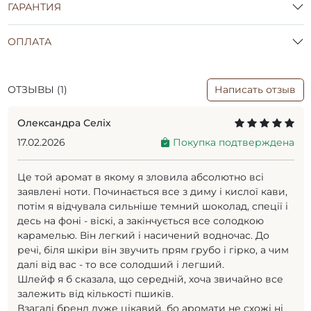
ГАРАНТИЯ
ОПЛАТА
ОТЗЫВЫ (1)
Написать отзыв
Олександра Селіх
17.02.2026
Покупка подтверждена
Це той аромат в якому я зловила абсолютно всі
заявлені ноти. Починається все з диму і кислої кави,
потім я відчувала сильніше темний шоколад, спеції і
десь на фоні - віскі, а закінчується все солодкою
карамелью. Він легкий і насичений водночас. До
речі, біля шкіри він звучить прям грубо і гірко, а чим
далі від вас - то все солодший і легший.
Шлейф я б сказала, що середній, хоча звичайно все
залежить від кількості пшиків.
Взагалі бренд дуже цікавий, бо аромати не схожі ні