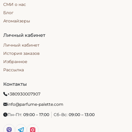
СМИ о нас
меняются в течение дня и дают разный эффект в
зависимости от температуры и кожи.
Блог
Атомайзеры
Какие духи бренда Maison Crivelli
доступны
Личный кабинет
Духи бренда Maison Crivelli обычно представлены в
формате парфюмированной воды с разной
Личный кабинет
интенсивностью звучания. В ассортименте
История заказов
магазина преобладают унисекс-ароматы с
акцентом на древесные, пряные и цветочные
Избранное
ноты.
Рассылка
Легкие композиции с цитрусами и зелеными
аккордами подходят для ежедневного
Контакты
использования и теплого сезона.
+380930007907
Сложные древесно-пряные варианты лучше
раскрываются осенью и зимой, имеют более
info@parfume-palette.com
глубокий шлейф.
Цветочные ароматы с необычными примесями
Пн–Пт:
09:00 – 17:00
Сб–Вс:
09:00 – 13:00
дают баланс между мягкостью и характером.
Один и тот же аромат может звучать по-разному в