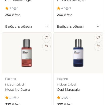
Cuir InfraRouge
Hibiscus Mahajad
5.0
1
4.0
2
250 ₴/мл
260 ₴/мл
Выбрать объем
Выбрать объем
Распив
Распив
Maison Crivelli
Maison Crivelli
Musc Nurāsana
Oud Maracuja
5.0
2
3.7
3
330 ₴/мл
300 ₴/мл