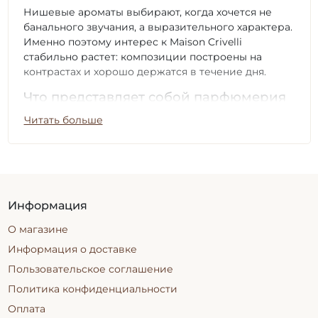
Нишевые ароматы выбирают, когда хочется не
банального звучания, а выразительного характера.
Именно поэтому интерес к Maison Crivelli
стабильно растет: композиции построены на
контрастах и хорошо держатся в течение дня.
Что представляет собой парфюмерия
Maison Crivelli
Читать больше
Парфюмерия Maison Crivelli — это нишевая
категория ароматов, которая сочетает сложные
композиции и нестандартные аккорды. Бренд
создает ароматы с акцентом на контрастные
сочетания, где свежесть может соединяться с
Информация
пряностью или дымностью.
О магазине
Формулы обычно имеют высокую концентрацию
ароматических веществ, что обеспечивает
Информация о доставке
хорошую стойкость и заметный шлейф. Такие
Пользовательское соглашение
ароматы лучше раскрываются на коже в течение
Политика конфиденциальности
нескольких часов.
Оплата
Нишевые композиции работают не линейно: они