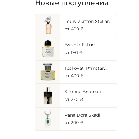
Новые поступления
Louis Vuitton Stellar
Times
от 400 ₴
Byredo Future
Memories
от 190 ₴
Toskovat' P*rnstar
(Noyau Doux)
от 400 ₴
Simone Andreoli
Apricot Innocence
от 220 ₴
Pana Dora Skadi
от 200 ₴