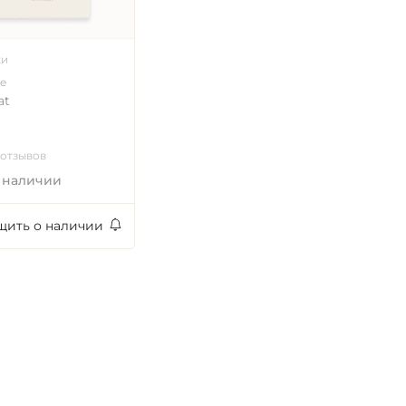
ки
e
at
 отзывов
 наличии
щить о наличии