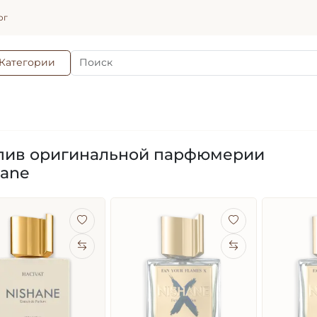
ог
Категории
пив оригинальной парфюмерии
hane