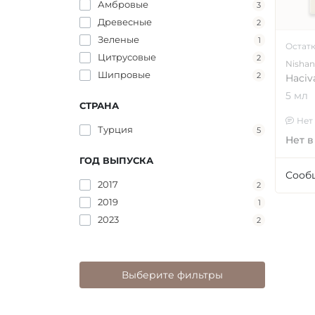
Амбровые
3
Древесные
2
Зеленые
1
Остат
Цитрусовые
2
Nishan
Шипровые
2
Haciv
5 мл
СТРАНА
Нет
Турция
5
Нет в
ГОД ВЫПУСКА
Сооб
2017
2
2019
1
2023
2
Выберите фильтры