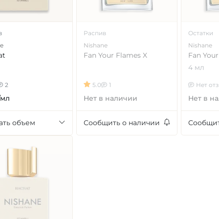
в
Распив
Остатки
e
Nishane
Nishane
at
Fan Your Flames X
Fan Your
4 мл
2
5.0
1
Нет от
/мл
Нет в наличии
Нет в н
ать объем
Сообщить о наличии
Сообщит