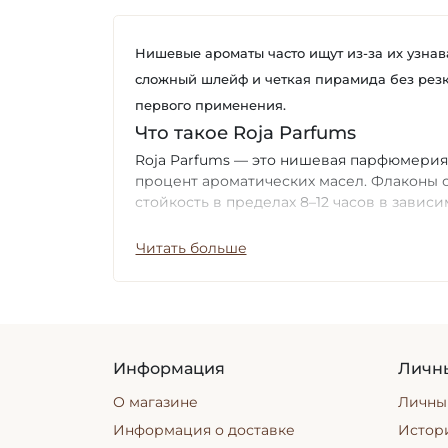
Нишевые ароматы часто ищут из-за их узнав
сложный шлейф и четкая пирамида без резки
первого применения.
Что такое Roja Parfums
Roja Parfums — это нишевая парфюмерия
процент ароматических масел. Флаконы 
стойкость в пределах 8–12 часов в зависи
«Хороший аромат должен раскрываться сл
Читать больше
Ассортимент и популярные ли
Парфюмерия Roja Parfums включает мужск
Danger, Scandal, а также более сложные
цитрусовые для дневного ношения, вост
Информация
Личн
Как выбрать парфюмерию Roja 
О магазине
Личны
Начните с определения сценария ношени
мероприятий – густые восточные аккорды
Информация о доставке
Истори
быстро перегружают.