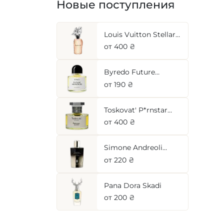
Новые поступления
Louis Vuitton Stellar
Times
от 400 ₴
Byredo Future
Memories
от 190 ₴
Toskovat' P*rnstar
(Noyau Doux)
от 400 ₴
Simone Andreoli
Apricot Innocence
от 220 ₴
Pana Dora Skadi
от 200 ₴