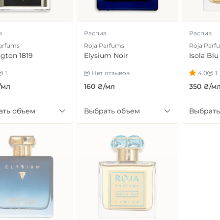
в
Распив
Распив
arfums
Roja Parfums
Roja Parf
ngton 1819
Elysium Noir
Isola Blu
1
Нет отзывов
4.0
1
/мл
160 ₴/мл
350 ₴/м
ать объем
Выбрать объем
Выбрать