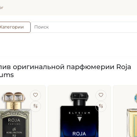
ог
Категории
пив оригинальной парфюмерии Roja
fums