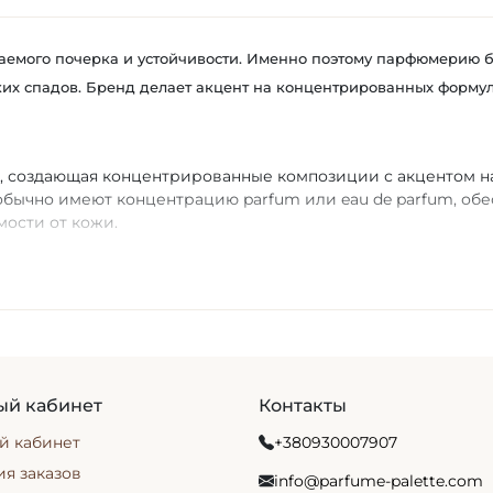
аемого почерка и устойчивости. Именно поэтому
парфюмерию бр
х спадов. Бренд делает акцент на концентрированных формула
, создающая концентрированные композиции с акцентом н
обычно имеют концентрацию parfum или eau de parfum, об
мости от кожи.
оями, а не звучать одной нотой»
нейки
ие, женские и унисекс ароматы. В продаже чаще всего вст
 композиции с удом и смолами. Для выбора удобно ориенти
очные для вечера, шипровые для сдержанного офисного сти
ый кабинет
Контакты
Parfums
й кабинет
+380930007907
я. Для повседневного использования подойдут свежие ком
. Далее оцените концентрацию и стойкость на коже, а такж
я заказов
info@parfume-palette.com