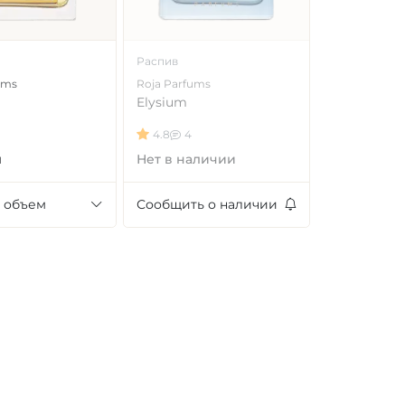
Распив
ums
Roja Parfums
Elysium
4.8
4
л
Нет в наличии
 объем
Сообщить о наличии