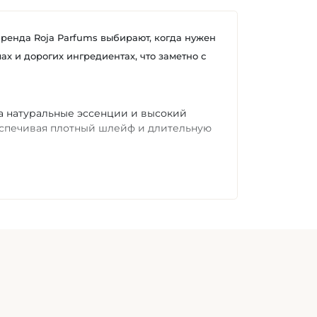
енда Roja Parfums
выбирают, когда нужен
х и дорогих ингредиентах, что заметно с
а натуральные эссенции и высокий
еспечивая плотный шлейф и длительную
речаются коллекции Elysium, Enigma,
роваться на семейство ароматов —
ля.
позиции с цитрусами и травами, для
е сезонность — тяжелые ноты в тепле