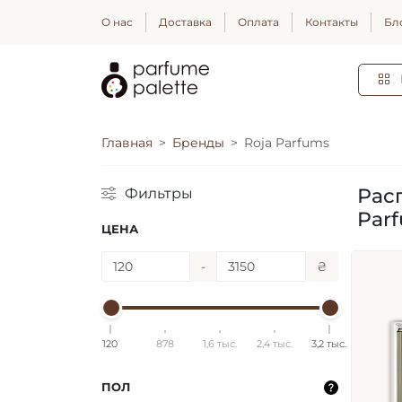
О нас
Доставка
Оплата
Контакты
Бл
Главная
Бренды
Roja Parfums
Рас
Фильтры
Par
ЦЕНА
-
₴
120
878
1,6 тыс.
2,4 тыс.
3,2 тыс.
ПОЛ