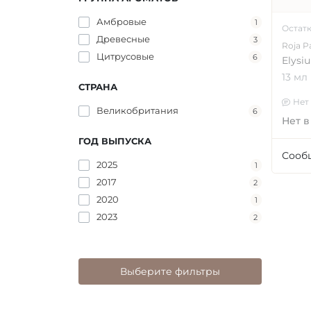
Амбровые
1
Остат
Древесные
3
Roja P
Цитрусовые
6
Elysi
13 мл
СТРАНА
Нет
Великобритания
6
Нет в
ГОД ВЫПУСКА
Сооб
2025
1
2017
2
2020
1
2023
2
Выберите фильтры