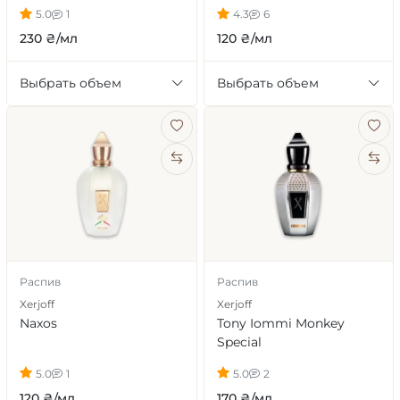
5.0
1
4.3
6
230 ₴/мл
120 ₴/мл
Выбрать объем
Выбрать объем
Распив
Распив
Xerjoff
Xerjoff
Naxos
Tony Iommi Monkey
Special
5.0
1
5.0
2
120 ₴/мл
170 ₴/мл