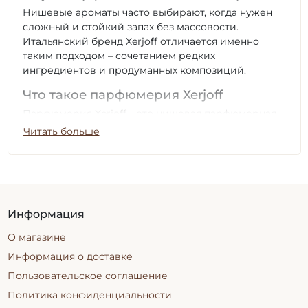
Нишевые ароматы часто выбирают, когда нужен
сложный и стойкий запах без массовости.
Итальянский бренд Xerjoff отличается именно
таким подходом – сочетанием редких
ингредиентов и продуманных композиций.
Что такое парфюмерия Xerjoff
Парфюмерия Xerjoff – это нишевая парфюмерная
продукция, которая создаётся с высокой
Читать больше
концентрацией ароматических компонентов для
продолжительного звучания. В формулах часто
используют натуральные смолы, древесину и
пряности, что даёт многослойный шлейф и
постепенное раскрытие.
Информация
Аромат Xerjoff раскрывается постепенно, и
О магазине
именно эта динамика отличает его от массовых
композиций.
Информация о доставке
Пользовательское соглашение
Популярные линейки парфюма
бренда Xerjoff
Политика конфиденциальности