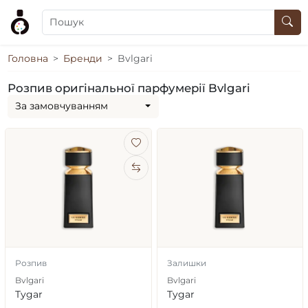
Головна
Бренди
Bvlgari
Розпив оригінальної парфумерії Bvlgari
За замовчуванням
Розпив
Залишки
Bvlgari
Bvlgari
Tygar
Tygar