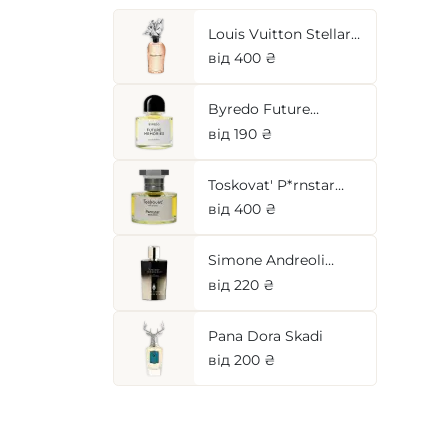
Louis Vuitton Stellar
Times
від 400 ₴
Byredo Future
Memories
від 190 ₴
Toskovat' P*rnstar
(Noyau Doux)
від 400 ₴
Simone Andreoli
Apricot Innocence
від 220 ₴
Pana Dora Skadi
від 200 ₴