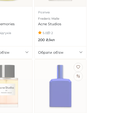
Розпив
Frederic Malle
Memories
Acne Studios
ідгуків
5.0
2
200 ₴/мл
об'єм
Обрати об'єм