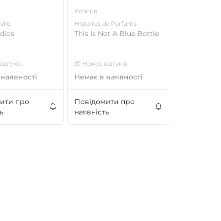
Розпив
alle
Histoires de Parfums
dios
This Is Not A Blue Bottle
ідгуків
Немає відгуків
 наявності
Немає в наявності
ити про
Повідомити про
ь
наявність