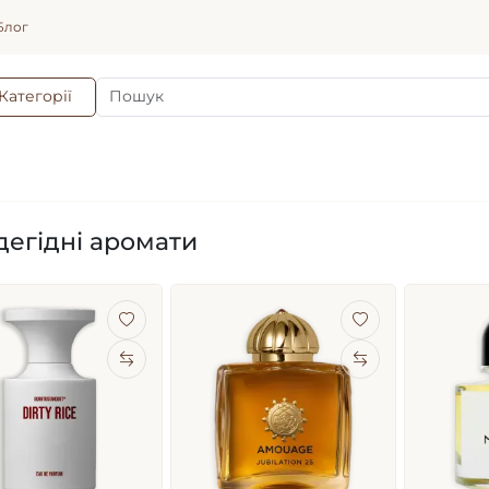
Блог
Категорії
дегідні аромати