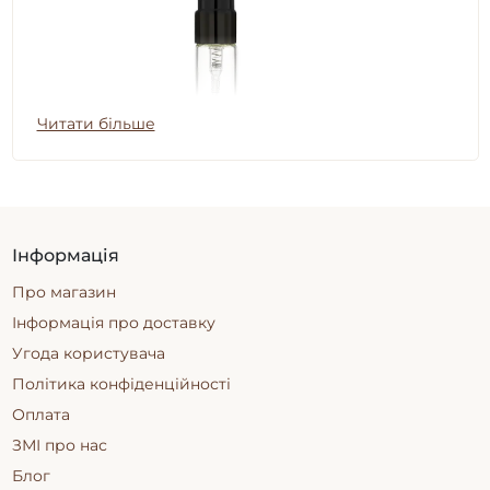
Читати більше
Інформація
Парфуми 5 мл: зручний об’єм для
Про магазин
першого знайомства
Інформація про доставку
Все більше покупців вибирають форму розпиву
Угода користувача
елітної парфумерії — це спосіб спробувати аромат
перед тим, як купити повний флакон. Один із
Політика конфіденційності
найоптимальніших варіантів для цього — парфуми
Оплата
5 мл. Вони мають достатню ємність для тривалого
ЗМІ про нас
тестування в різних ситуаціях, сезонах і настроях.
Блог
Порівняно з
парфумами 3 мл
, цей формат