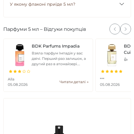
У якому флаконі приїде 5 мл?
Парфуми 5 мл – Відгуки покупців
BDK Parfums Impadia
BDK
Cuir
Взяла парфум Імпадія у вас
двічі. Перший раз залишок, а
👍
другий раз в атомайзері.
Парфуми відрізняються
ароматом одне від одного, не
Alla
***
радикально, але є ...
Читати деталі →
05.08.2026
05.08.2026