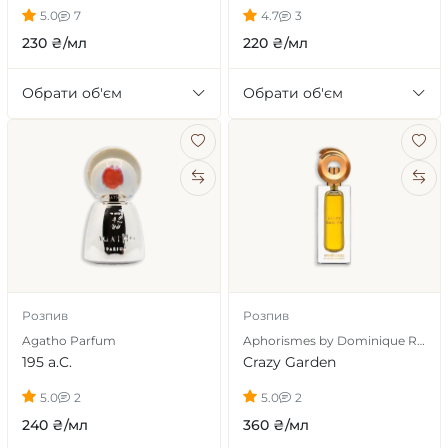
5.0
7
4.7
3
230 ₴/мл
220 ₴/мл
Обрати об'єм
Обрати об'єм
Розпив
Розпив
Agatho Parfum
Aphorismes by Dominique Ropion
195 a.C.
Crazy Garden
5.0
2
5.0
2
240 ₴/мл
360 ₴/мл