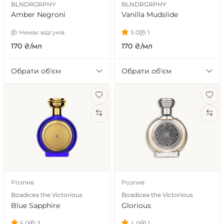
BLNDRGRPHY
BLNDRGRPHY
Amber Negroni
Vanilla Mudslide
Немає відгуків
5.0
1
170 ₴/мл
170 ₴/мл
Обрати об'єм
Обрати об'єм
Розпив
Розпив
Boadicea the Victorious
Boadicea the Victorious
Blue Sapphire
Glorious
5.0
3
4.0
1