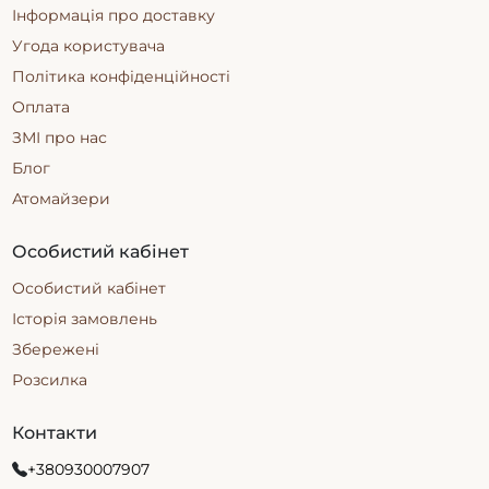
Часто вибір парфумів перетворюється на складне
Інформація про доставку
завдання: аромати поділяються на чоловічі та
Угода користувача
жіночі, але на практиці ці межі дедалі стають все
розмитішими. Покупець витрачає гроші на флакон,
Політика конфіденційності
який не завжди відповідає його очікуванням. Саме
Оплата
тому парфуми унісекс на розпив є раціональним
ЗМІ про нас
придбанням, оскільки дозволяють тестувати
аромат і вибрати справді свій.
Блог
Що таке аромати унісекс
Атомайзери
На відміну від класичних ароматів, де чітко
Особистий кабінет
виділяються
чоловічі
(деревні, шкіряні) та
жіночі
(квіткові, солодкі) ноти, парфуми унісекс
Особистий кабінет
балансують між свіжістю, глибиною та
Історія замовлень
нейтральністю, тому вони максимально
універсальні та сучасні. Магазин Рarfume-palette
Збережені
пропонує широкий вибір такої оригінальної
Розсилка
парфумерії від всесвітньо відомих виробників.
Кому підходять унісекс парфуми
Контакти
Такі композиції є оптимальним вибором, якщо ви:
+380930007907