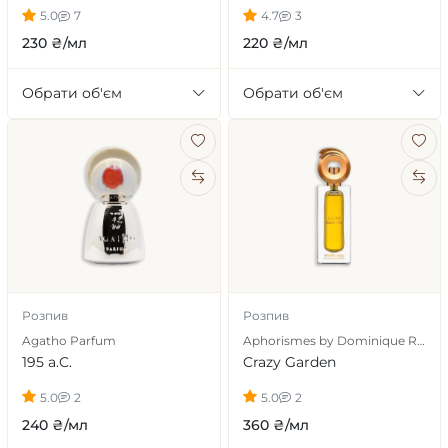
5.0
7
4.7
3
230 ₴/мл
220 ₴/мл
Обрати об'єм
Обрати об'єм
Розпив
Розпив
Agatho Parfum
Aphorismes by Dominique Ropion
195 a.C.
Crazy Garden
5.0
2
5.0
2
240 ₴/мл
360 ₴/мл