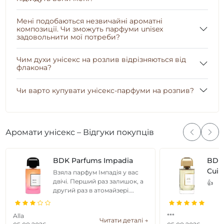
Мені подобаються незвичайні ароматні
композиції. Чи зможуть парфуми unisex
задовольнити мої потреби?
Чим духи унісекс на розлив відрізняються від
флакона?
Чи варто купувати унісекс-парфуми на розпив?
Аромати унісекс – Відгуки покупців
BDK Parfums Impadia
BDK
Cuir
Взяла парфум Імпадія у вас
двічі. Перший раз залишок, а
👍
другий раз в атомайзері.
Парфуми відрізняються
ароматом одне від одного, не
Alla
***
радикально, але є ...
Читати деталі →