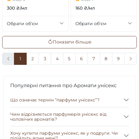
300 ₴/мл
160 ₴/мл
Обрати об'єм
Обрати об'єм
Показати більше
1
2
3
4
5
6
7
8
9
Популярні питання про Аромати унісекс
Що означає термін “парфуми унісекс”?
Чим відрізняється парфумерія унісекс від
чоловічих ароматів?
Хочу купити парфуми унісекс, як у подруги. Чи
підійдуть вони мені?