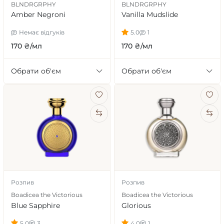
BLNDRGRPHY
BLNDRGRPHY
Amber Negroni
Vanilla Mudslide
Немає відгуків
5.0
1
170 ₴/мл
170 ₴/мл
Обрати об'єм
Обрати об'єм
Розпив
Розпив
Boadicea the Victorious
Boadicea the Victorious
Blue Sapphire
Glorious
5.0
3
4.0
1