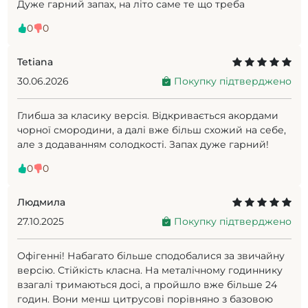
Дуже гарний запах, на літо саме те що треба
0
0
Tetiana
30.06.2026
Покупку підтверджено
Глибша за класику версія. Відкривається акордами
чорної смородини, а далі вже більш схожий на себе,
але з додаванням солодкості. Запах дуже гарний!
0
0
Людмила
27.10.2025
Покупку підтверджено
Офігенні! Набагато більше сподобалися за звичайну
версію. Стійкість класна. На металічному годиннику
взагалі тримаються досі, а пройшло вже більше 24
годин. Вони менш цитрусові порівняно з базовою