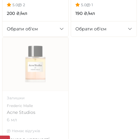
5.0
2
5.0
1
200 ₴/мл
190 ₴/мл
Обрати об'єм
Обрати об'єм
Залишки
Frederic Malle
Acne Studios
6 мл
Немає відгуків