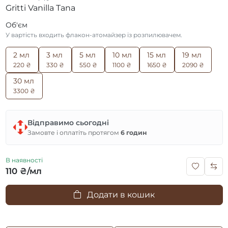
Gritti Vanilla Tana
Об'єм
У вартість входить флакон-атомайзер із розпилювачем.
2 мл
3 мл
5 мл
10 мл
15 мл
19 мл
220 ₴
330 ₴
550 ₴
1100 ₴
1650 ₴
2090 ₴
30 мл
3300 ₴
Відправимо сьогодні
Замовте і оплатіть протягом
6 годин
В наявності
110 ₴/мл
Додати в кошик