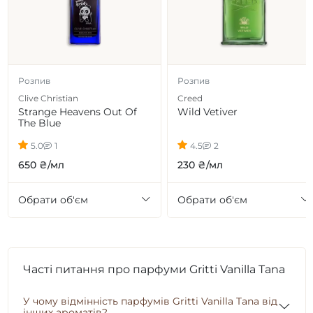
Розпив
Розпив
Clive Christian
Creed
Strange Heavens Out Of
Wild Vetiver
The Blue
5.0
1
4.5
2
650 ₴/мл
230 ₴/мл
Обрати об'єм
Обрати об'єм
Часті питання про парфуми Gritti Vanilla Tana
У чому відмінність парфумів Gritti Vanilla Tana від
інших ароматів?