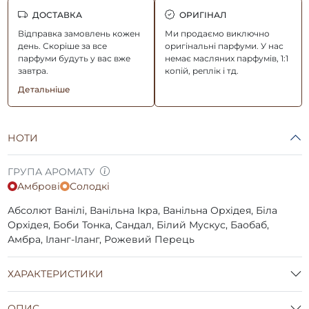
ДОСТАВКА
ОРИГІНАЛ
Відправка замовлень кожен
Ми продаємо виключно
день. Скоріше за все
оригінальні парфуми. У нас
парфуми будуть у вас вже
немає масляних парфумів, 1:1
завтра.
копій, реплік і тд.
Детальніше
НОТИ
ГРУПА АРОМАТУ
Амброві
Солодкі
Абсолют Ванілі, Ванільна Ікра, Ванільна Орхідея, Біла
Орхідея, Боби Тонка, Сандал, Білий Мускус, Баобаб,
Амбра, Іланг-Іланг, Рожевий Перець
ХАРАКТЕРИСТИКИ
ОПИС