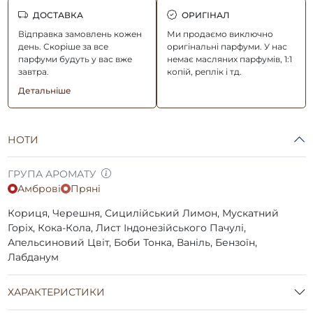
ДОСТАВКА
ОРИГІНАЛ
Відправка замовлень кожен
Ми продаємо виключно
день. Скоріше за все
оригінальні парфуми. У нас
парфуми будуть у вас вже
немає масляних парфумів, 1:1
завтра.
копій, реплік і тд.
Детальніше
НОТИ
ГРУПА АРОМАТУ
Амброві
Пряні
Кориця, Черешня, Сицилійський Лимон, Мускатний
Горіх, Кока-Кола, Лист Індонезійського Пачулі,
Апельсиновий Цвіт, Боби Тонка, Ваніль, Бензоїн,
Лабданум
ХАРАКТЕРИСТИКИ