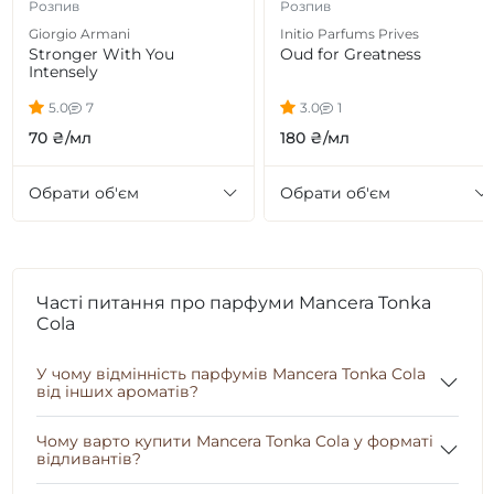
Розпив
Розпив
Giorgio Armani
Initio Parfums Prives
Stronger With You
Oud for Greatness
Intensely
5.0
7
3.0
1
70 ₴/мл
180 ₴/мл
Обрати об'єм
Обрати об'єм
Часті питання про парфуми Mancera Tonka
Cola
У чому відмінність парфумів Mancera Tonka Cola
від інших ароматів?
Чому варто купити Mancera Tonka Cola у форматі
відливантів?