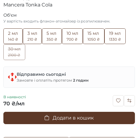
Mancera Tonka Cola
Об'єм
У вартість входить флакон-атомайзер із розпилювачем.
2 мл
3 мл
5 мл
10 мл
15 мл
19 мл
140 ₴
210 ₴
350 ₴
700 ₴
1050 ₴
1330 ₴
30 мл
2100 ₴
Відправимо сьогодні
Замовте і оплатіть протягом
2 годин
В наявності
70 ₴/мл
Додати в кошик