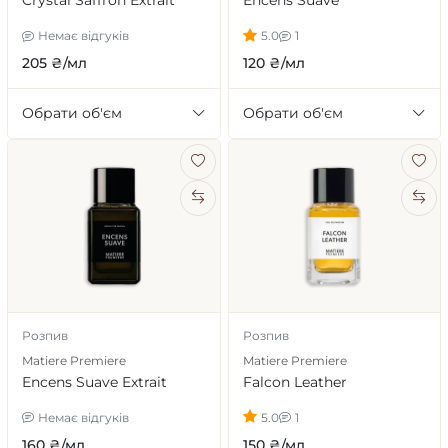
Crystal Saffron Extrait
Encens Suave
Немає відгуків
5.0
1
205 ₴/мл
120 ₴/мл
Обрати об'єм
Обрати об'єм
Розпив
Розпив
Matiere Premiere
Matiere Premiere
Encens Suave Extrait
Falcon Leather
Немає відгуків
5.0
1
160 ₴/мл
150 ₴/мл