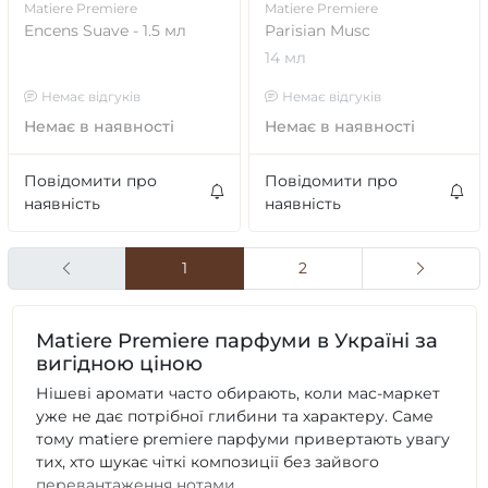
Matiere Premiere
Matiere Premiere
Encens Suave - 1.5 мл
Parisian Musc
14 мл
Немає відгуків
Немає відгуків
Немає в наявності
Немає в наявності
Повідомити про
Повідомити про
наявність
наявність
1
2
Matiere Premiere парфуми в Україні за
вигідною ціною
Нішеві аромати часто обирають, коли мас-маркет
уже не дає потрібної глибини та характеру. Саме
тому matiere premiere парфуми привертають увагу
тих, хто шукає чіткі композиції без зайвого
перевантаження нотами.