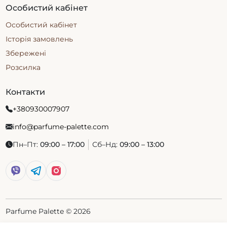
Особистий кабінет
matiere premiere парфумерія представлена
кількома популярними ароматами, які
Особистий кабінет
відрізняються базовою нотою та інтенсивністю
Історія замовлень
звучання. У каталозі зазвичай доступні як класичні
композиції, так і більш насичені версії.
Збережені
Розсилка
Radical Rose – троянда з вираженим зеленим та
пряним відтінком. Підходить для щоденного
використання, особливо в прохолодну пору.
Контакти
Bois d’Ebene – деревний аромат із теплою,
+380930007907
сухою базою. Добре розкривається ввечері або
в офісному форматі.
info@parfume-palette.com
Vanilla Powder – м’яка ваніль із пудровим
ефектом. Зручний варіант для тих, хто не
Пн–Пт:
09:00 – 17:00
Сб–Нд:
09:00 – 13:00
любить надто солодкі композиції.
Вибір залежить від того, яку ноту хочеться
підкреслити – квіткову, деревну або гурманську.
Як обрати парфуми Matiere Premiere
Parfume Palette © 2026
Щоб вдало підібрати аромат, варто орієнтуватися
на ноту, сезон і формат використання. Парфуми