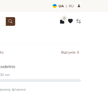
UA
|
RU
0
to
Відгуків: 0
odelirio
 30 мл
ідному флаконі