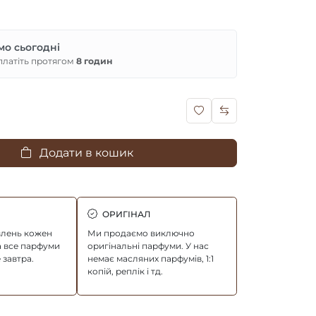
мо сьогодні
платіть протягом
8 годин
Додати в кошик
ОРИГІНАЛ
влень кожен
Ми продаємо виключно
а все парфуми
оригінальні парфуми. У нас
 завтра.
немає масляних парфумів, 1:1
копій, реплік і тд.