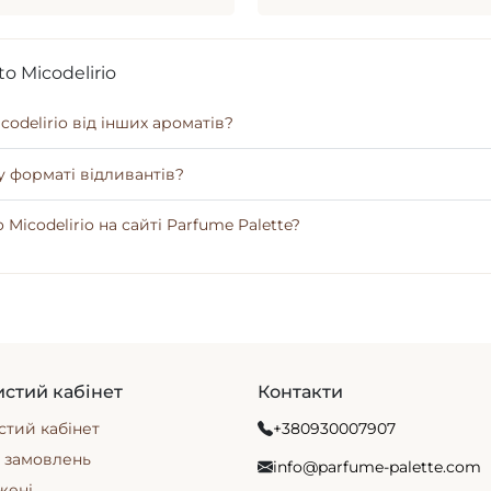
 Micodelirio
odelirio від інших ароматів?
у форматі відливантів?
icodelirio на сайті Parfume Palette?
стий кабінет
Контакти
тий кабінет
+380930007907
я замовлень
info@parfume-palette.com
жені