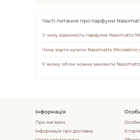
Часті питання про парфуми Nasomatto
У чому відмінність парфумів Nasomatto Mic
Чому варто купити Nasomatto Micodelirio 
У якому об’ємі можна замовити Nasomatto M
Інформація
Особи
Про магазин
Особис
Інформація про доставку
Історі
Угода користувача
Збере