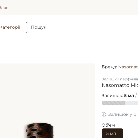
Блог
Категорії
Бренд:
Nasomat
Залишки парфумів
Nasomatto Mic
Залишок:
5 мл
/
Залишок у р
Об'єм
5 мл