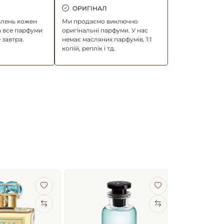
ОРИГІНАЛ
влень кожен
Ми продаємо виключно
а все парфуми
оригінальні парфуми. У нас
 завтра.
немає масляних парфумів, 1:1
копій, реплік і тд.