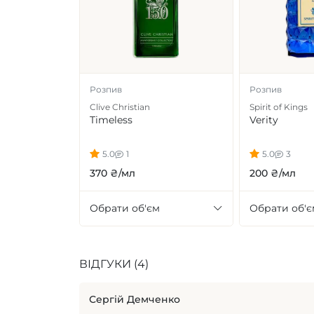
Розпив
Розпив
Clive Christian
Spirit of Kings
Timeless
Verity
5.0
1
5.0
3
370 ₴/мл
200 ₴/мл
Обрати об'єм
Обрати об'є
ВІДГУКИ (4)
Сергій Демченко