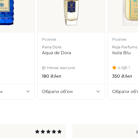
Розпив
Розпив
Pana Dora
Roja Parfums
Aqua de Dora
Isola Blu
Немає відгуків
4.0
1
180 ₴/мл
350 ₴/мл
м
Обрати об'єм
Обрати об'