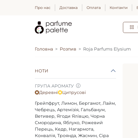
Про нас
Доставка
Оплата
Контакти
Головна
Розпив
Roja Parfums Elysium
НОТИ
ГРУПА АРОМАТУ
Деревні
Цитрусові
Грейпфрут, Лимон, Бергамот, Лайм,
Чебрець, Артемізія, Гальбанум,
Ветивер, Ягоди Ялівцю, Чорна
Смородина, Яблуко, Рожевий
Перець, Кедр, Нагармота,
Конвалія, Троянда, Жасмин, Сіра