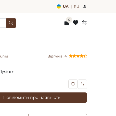
UA
|
RU
0
fums
Відгуків: 4
Elysium
Повідомити про наявність