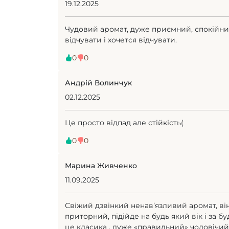
19.12.2025
Чудовий аромат, дуже приємний, спокійн
відчувати і хочется відчувати.
0
0
Андрій Волинчук
02.12.2025
Це просто відпад але стійкість(
0
0
Марина Живченко
11.09.2025
Свіжий дзвінкий ненавʼязливий аромат, ві
приторний, підійде на будь який вік і за бу
це класика , дуже «правильний» чоловічий