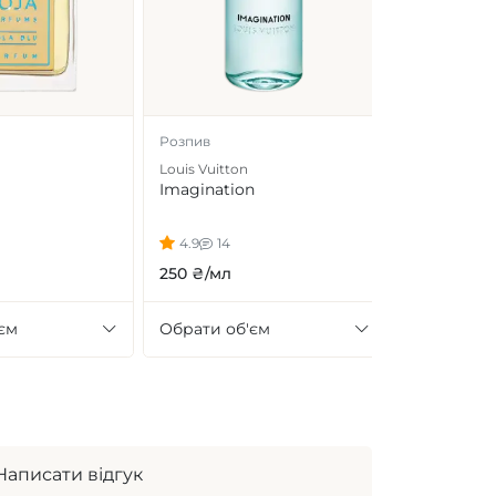
Розпив
Louis Vuitton
Imagination
4.9
14
250 ₴/мл
єм
Обрати об'єм
Написати відгук