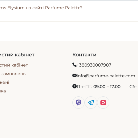
s Elysium на сайті Parfume Palette?
стий кабінет
Контакти
тий кабінет
+380930007907
я замовлень
info@parfume-palette.com
жені
Пн–Пт:
09:00 – 17:00
Сб–
лка