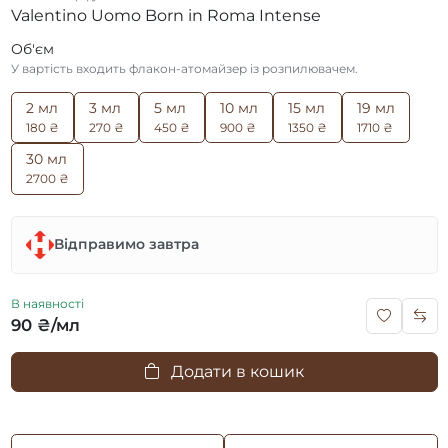
Valentino Uomo Born in Roma Intense
Об'єм
У вартість входить флакон-атомайзер із розпилювачем.
2 мл
3 мл
5 мл
10 мл
15 мл
19 мл
180 ₴
270 ₴
450 ₴
900 ₴
1350 ₴
1710 ₴
30 мл
2700 ₴
Відправимо завтра
В наявності
90 ₴/мл
Додати в кошик