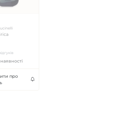
ucinelli
rica
ідгуків
 наявності
ити про
ь