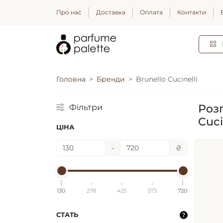
Про нас
Доставка
Оплата
Контакти
Головна
Бренди
Brunello Cucinelli
Розп
Фільтри
Cuci
ЦІНА
-
₴
130
278
425
573
720
СТАТЬ