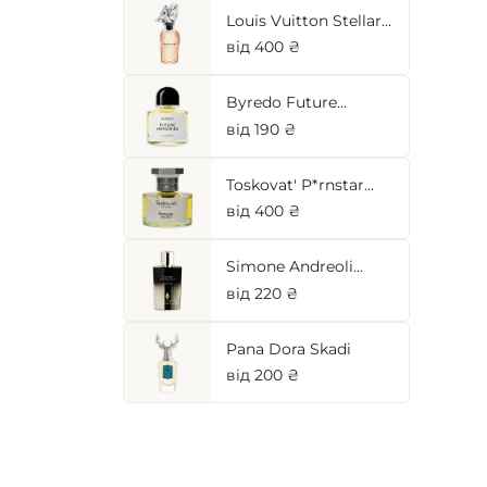
Louis Vuitton Stellar
Times
від 400 ₴
Byredo Future
Memories
від 190 ₴
Toskovat' P*rnstar
(Noyau Doux)
від 400 ₴
Simone Andreoli
Apricot Innocence
від 220 ₴
Pana Dora Skadi
від 200 ₴