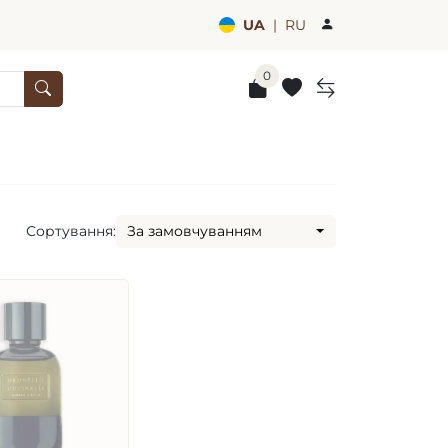
UA
|
RU
0
Сортування:
За замовчуванням