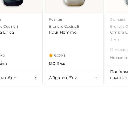
в
Розпив
Залишки
o Cucinelli
Brunello Cucinelli
Brunello C
 Lirica
Pour Homme
Ombra Li
3 мл
Немає в
2
5.0
1
Немає в
/мл
130 ₴/мл
Повідом
и об'єм
Обрати об'єм
наявніст