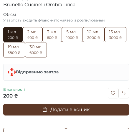
Brunello Cucinelli Ombra Lirica
Об'єм
У вартість входить флакон-атомайзер із розпилювачем.
1 мл
2 мл
3 мл
5 мл
10 мл
15 мл
200 ₴
400 ₴
600 ₴
1000 ₴
2000 ₴
3000 ₴
19 мл
30 мл
3800 ₴
6000 ₴
Відправимо завтра
В наявності
200 ₴
Додати в кошик