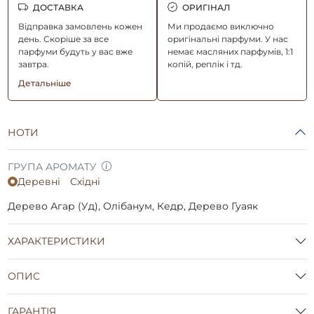
ДОСТАВКА
ОРИГІНАЛ
Відправка замовлень кожен
Ми продаємо виключно
день. Скоріше за все
оригінальні парфуми. У нас
парфуми будуть у вас вже
немає масляних парфумів, 1:1
завтра.
копій, реплік і тд.
Детальніше
НОТИ
ГРУПА АРОМАТУ
Деревні
Східні
Дерево Агар (Уд), Олібанум, Кедр, Дерево Гуаяк
ХАРАКТЕРИСТИКИ
ОПИС
ГАРАНТІЯ